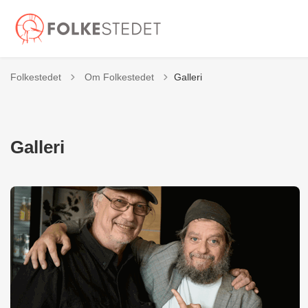
Tilbage til
Folkestedet
Om Folkestedet
Galleri
Galleri