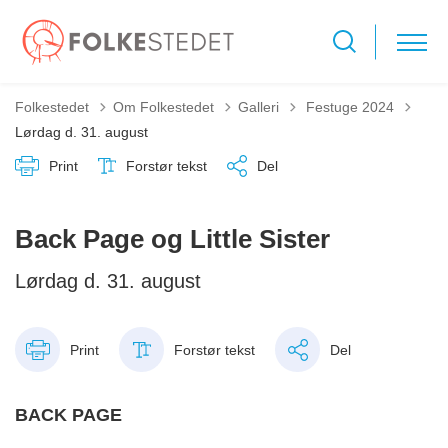
Tilbage til
Folkestedet
Om Folkestedet
Galleri
Festuge 2024
Lørdag d. 31. august
Print
Forstør tekst
Del
Back Page og Little Sister
Lørdag d. 31. august
Print
Forstør tekst
Del
BACK PAGE