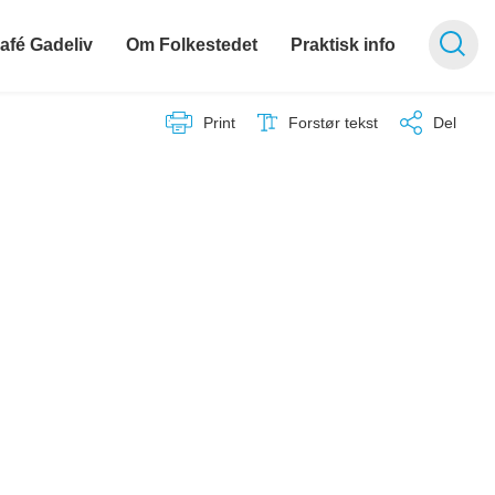
afé Gadeliv
Om Folkestedet
Praktisk info
Print
Forstør tekst
Del