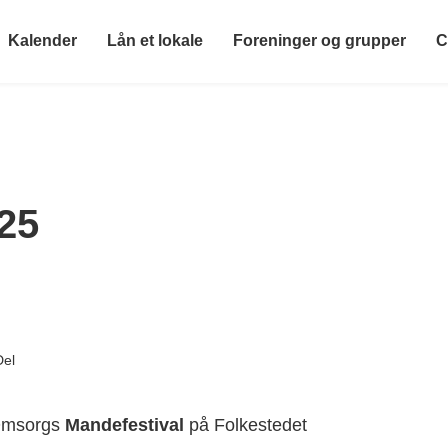
Kalender
Lån et lokale
Foreninger og grupper
C
25
Del
 Omsorgs
Mandefestival
på Folkestedet