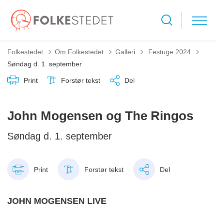
Tilbage til
Folkestedet
Om Folkestedet
Galleri
Festuge 2024
Søndag d. 1. september
Print
Forstør tekst
Del
John Mogensen og The Ringos
Søndag d. 1. september
Print
Forstør tekst
Del
JOHN MOGENSEN LIVE