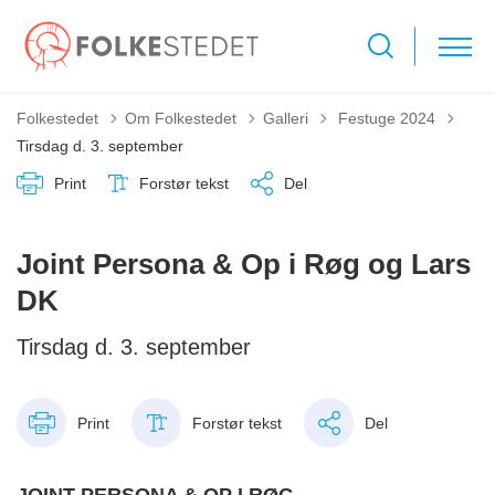
Tilbage til
Folkestedet
Om Folkestedet
Galleri
Festuge 2024
Tirsdag d. 3. september
Print
Forstør tekst
Del
Joint Persona & Op i Røg og Lars
DK
Tirsdag d. 3. september
Print
Forstør tekst
Del