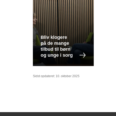
Bliv klogere
på de mange
tilbud til børn
og unge i sorg
Sidst opdateret: 10. oktober 2025