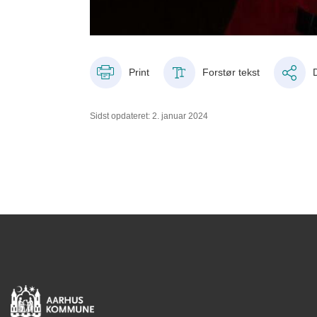
Print
Forstør tekst
Sidst opdateret: 2. januar 2024