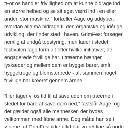
“For os handler frivillighed om at kunne bidrage ind i
en større helhed og se sit eget værd ind i en eller
anden stor maskine,” fortæller Aage og uddyber,
hvordan alle må bidrage til den organiske og idérige
udvikling, der finder sted i haven. GrimFest forsøger
nemlig at undgå topstyring, men lader i stedet
festivalen tage form alt efter hvilke initiativer, de
engagerede frivillige har. I træerne hænger
lyskæder og mellem dem er bygget barer, små
hyggekroge og blomsterbede - alt sammen noget,
frivillige har kreeret gennem årene.
“Her tager vi os tid til at save uden om træerne i
stedet for bare at save dem ned,” fastslår Aage, og
det gælder også alle mennesker, der bydes
velkommen med åbne arme. Dog måtte han se i
øjnene, at GrimFest ikke altid har været lige så gode