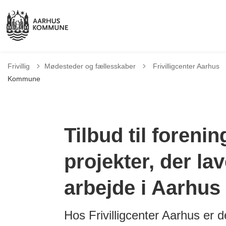
Tilbage til
Frivillig
Mødesteder og fællesskaber
Frivilligcenter Aarhus
Kommune
Tilbud til foreni
projekter, der lave
arbejde i Aarh
Hos Frivilligcenter Aarhus er de