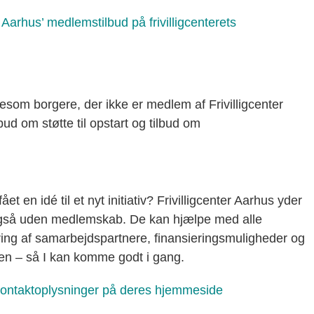
Aarhus’ medlemstilbud på frivilligcenterets
gesom borgere, der ikke er medlem af Frivilligcenter
lbud om støtte til opstart og tilbud om
ået en idé til et nyt initiativ? Frivilligcenter Aarhus yder
er, også uden medlemskab. De kan hjælpe med alle
ering af samarbejdspartnere, finansieringsmuligheder og
sen – så I kan komme godt i gang.
’ kontaktoplysninger på deres hjemmeside