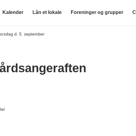
Kalender
Lån et lokale
Foreninger og grupper
C
orsdag d. 5. september
årdsangeraften
Del