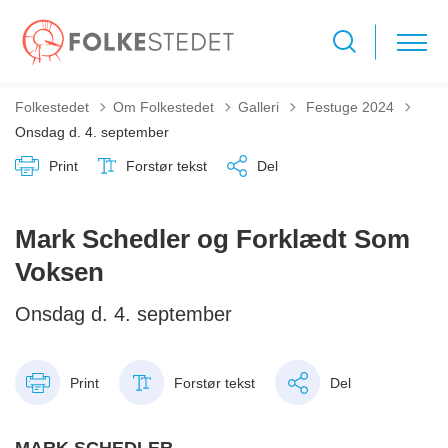
Tilbage til
Folkestedet
Om Folkestedet
Galleri
Festuge 2024
Onsdag d. 4. september
Print
Forstør tekst
Del
Mark Schedler og Forklædt Som
Voksen
Onsdag d. 4. september
Print
Forstør tekst
Del