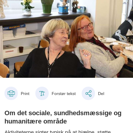
Print
Forstør tekst
Del
Om det sociale, sundhedsmæssige og
humanitære område
Aktiviteterne sigter typisk på at hjælpe, støtte,