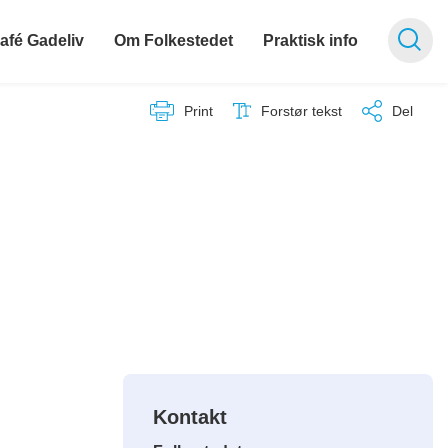
afé Gadeliv
Om Folkestedet
Praktisk info
Print
Forstør tekst
Del
Kontakt