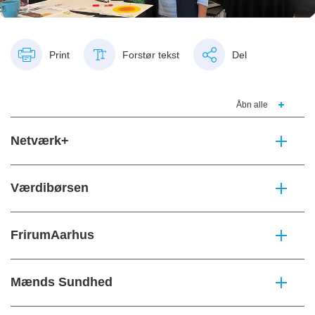
Print
Forstør tekst
Del
Åbn alle
Netværk+
Værdibørsen
FrirumAarhus
Mænds Sundhed