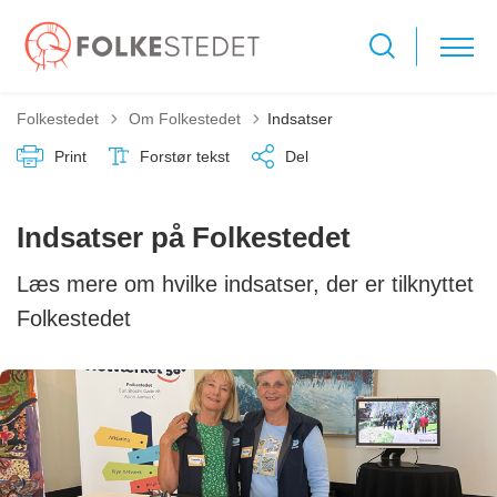
Tilbage til
Folkestedet
Om Folkestedet
Indsatser
Print
Forstør tekst
Del
Indsatser på Folkestedet
Læs mere om hvilke indsatser, der er tilknyttet
Folkestedet